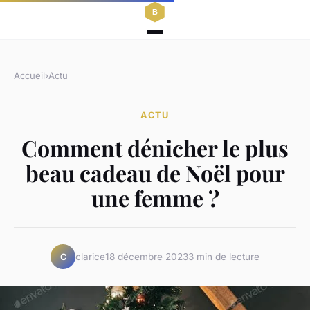
Accueil
›
Actu
ACTU
Comment dénicher le plus
beau cadeau de Noël pour
une femme ?
clarice
18 décembre 2023
3 min de lecture
C