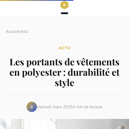
Accueil
›
Actu
ACTU
Les portants de vêtements
en polyester : durabilité et
style
clarice
5 mars 2025
4 min de lecture
C