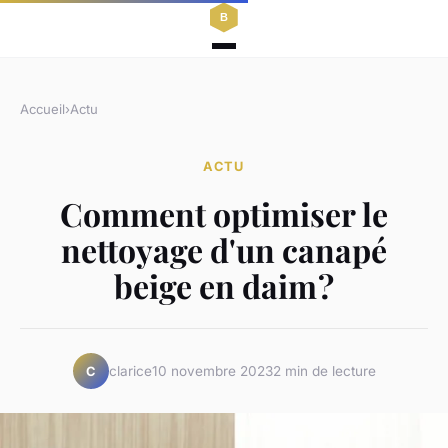
Accueil
›
Actu
ACTU
Comment optimiser le
nettoyage d'un canapé
beige en daim ?
clarice
10 novembre 2023
2 min de lecture
C